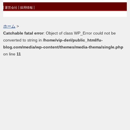
運営会社
採用情報
ホーム
>
Catchable fatal error
: Object of class WP_Error could not be
converted to string in
/home/vip-deri/public_html/fu-
blog.com/media/wp-content/themes/media-thema/single.php
on line
11