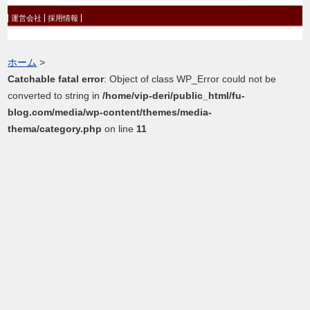
運営会社
採用情報
ホーム
>
Catchable fatal error
: Object of class WP_Error could not be
converted to string in
/home/vip-deri/public_html/fu-
blog.com/media/wp-content/themes/media-
thema/category.php
on line
11