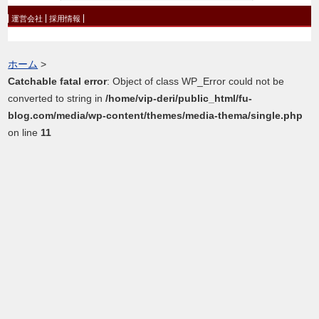
運営会社
採用情報
ホーム
>
Catchable fatal error
: Object of class WP_Error could not be
converted to string in
/home/vip-deri/public_html/fu-
blog.com/media/wp-content/themes/media-thema/single.php
on line
11