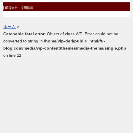
運営会社
採用情報
ホーム
>
Catchable fatal error
: Object of class WP_Error could not be
converted to string in
/home/vip-deri/public_html/fu-
blog.com/media/wp-content/themes/media-thema/single.php
on line
11