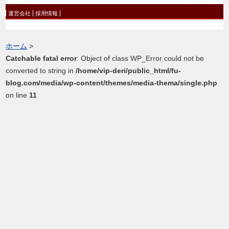
運営会社
採用情報
ホーム
>
Catchable fatal error
: Object of class WP_Error could not be
converted to string in
/home/vip-deri/public_html/fu-
blog.com/media/wp-content/themes/media-thema/single.php
on line
11