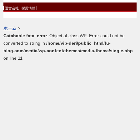
運営会社
採用情報
ホーム
>
Catchable fatal error
: Object of class WP_Error could not be
converted to string in
/home/vip-deri/public_html/fu-
blog.com/media/wp-content/themes/media-thema/single.php
on line
11