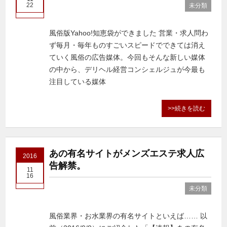
22
未分類
風俗版Yahoo!知恵袋ができました 営業・求人問わ
ず毎月・毎年ものすごいスピードでできては消え
ていく風俗の広告媒体。今回もそんな新しい媒体
の中から、デリヘル経営コンシェルジュが今最も
注目している媒体
>>続きを読む
あの有名サイトがメンズエステ求人広
2016
告解禁。
11
16
未分類
風俗業界・お水業界の有名サイトといえば…… 以