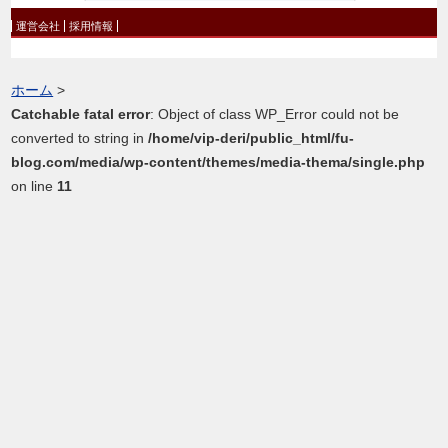
運営会社
採用情報
ホーム
>
Catchable fatal error
: Object of class WP_Error could not be
converted to string in
/home/vip-deri/public_html/fu-
blog.com/media/wp-content/themes/media-thema/single.php
on line
11