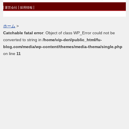
運営会社
採用情報
ホーム
>
Catchable fatal error
: Object of class WP_Error could not be
converted to string in
/home/vip-deri/public_html/fu-
blog.com/media/wp-content/themes/media-thema/single.php
on line
11