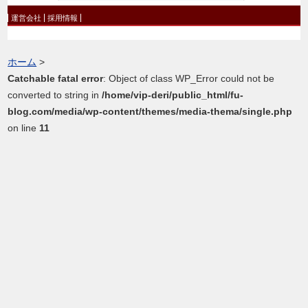
運営会社
採用情報
ホーム
>
Catchable fatal error
: Object of class WP_Error could not be
converted to string in
/home/vip-deri/public_html/fu-
blog.com/media/wp-content/themes/media-thema/single.php
on line
11